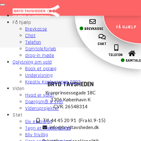
Få hjælp
FÅ HJÆLP
Brevkasse
BREVKASSE
Chat
Telefon
CHAT
Samtaleforløb
drop-in møde
TELEFON
SAMTALE
Oplysning om vold
Book et oplæg
Undervisning
Kreativ Konkurrence 2023
BRYD TAVSHEDEN
Viden
Kronprinsessegade 18C
Hvad er vold?
1306 København K
Spørgsmål & svar
CVR. 26548314
Vidensprojekter
Støt
Tlf. 44 45 20 91
(Fra kl. 9-15)
Giv et bidrag
info@brydtavsheden.dk
Tegn et medlemskab
Bliv frivillig