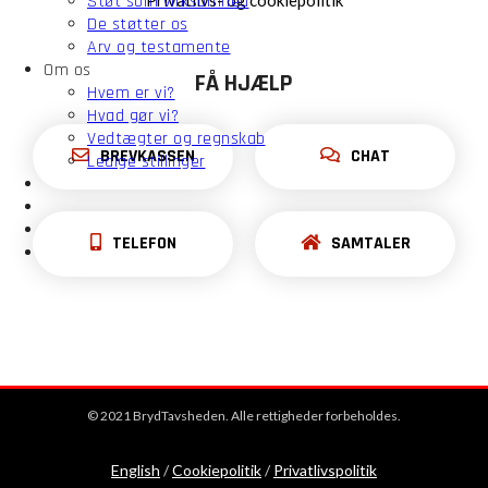
Støt som virksomhed
Privatlivs- og cookiepolitik
De støtter os
Arv og testamente
Om os
FÅ HJÆLP
Hvem er vi?
Hvad gør vi?
Vedtægter og regnskab
BREVKASSEN
CHAT
Ledige stillinger
TELEFON
SAMTALER
© 2021 BrydTavsheden. Alle rettigheder forbeholdes.
English
/
Cookiepolitik
/
Privatlivspolitik