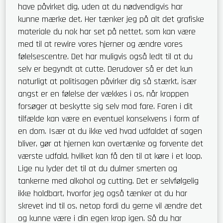
have påvirket dig, uden at du nødvendigvis har
kunne mærke det. Her tænker jeg på alt det grafiske
materiale du nok har set på nettet, som kan være
med til at rewire vores hjerner og ændre vores
følelsescentre. Det har muligvis også ledt til at du
selv er begyndt at cutte. Derudover så er det kun
naturligt at politisagen påvirker dig så stærkt, især
angst er en følelse der vækkes i os, når kroppen
forsøger at beskytte sig selv mod fare. Faren i dit
tilfælde kan være en eventuel konsekvens i form af
en dom. Især at du ikke ved hvad udfaldet af sagen
bliver, gør at hjernen kan overtænke og forvente det
værste udfald, hvilket kan få den til at køre i et loop.
Lige nu lyder det til at du dulmer smerten og
tankerne med alkohol og cutting. Det er selvfølgelig
ikke holdbart, hvorfor jeg også tænker at du har
skrevet ind til os, netop fordi du gerne vil ændre det
og kunne være i din egen krop igen. Så du har