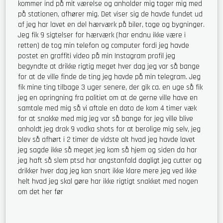
kommer ind på mit værelse og anholder mig tager mig med
på stationen, afhører mig. Det viser sig de havde fundet ud
af jeg har lavet en del hærværk på biler, toge og bygninger.
Jeg fik 9 sigtelser for hærværk (har endnu ikke være i
retten) de tog min telefon og computer fordi jeg havde
postet en graffiti video på min Instagram profil jeg
begyndte at drikke rigtig meget hver dag jeg var så bange
for at de ville finde de ting jeg havde på min telegram. Jeg
fik mine ting tilbage 3 uger senere, der gik ca. en uge så fik
jeg en opringning fra politiet om at de gerne ville have en
samtale med mig så vi aftale en dato de kom 4 timer væk
for at snakke med mig jeg var så bange for jeg ville blive
anholdt jeg drak 9 vodka shots for at berolige mig selv, jeg
blev så afhørt i 2 timer de vidste alt hvad jeg havde lavet
jeg sagde ikke så meget jeg kom så hjem og siden da har
jeg haft så slem ptsd har angstanfald dagligt jeg cutter og
drikker hver dag jeg kan snart ikke klare mere jeg ved ikke
helt hvad jeg skal gøre har ikke rigtigt snakket med nogen
om det her før