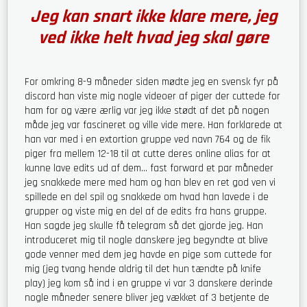
Jeg kan snart ikke klare mere, jeg
ved ikke helt hvad jeg skal gøre
For omkring 8-9 måneder siden mødte jeg en svensk fyr på
discord han viste mig nogle videoer af piger der cuttede for
ham for og være ærlig var jeg ikke stødt af det på nogen
måde jeg var fascineret og ville vide mere. Han forklarede at
han var med i en extortion gruppe ved navn 764 og de fik
piger fra mellem 12-18 til at cutte deres online alias for at
kunne lave edits ud af dem… fast forward et par måneder
jeg snakkede mere med ham og han blev en ret god ven vi
spillede en del spil og snakkede om hvad han lavede i de
grupper og viste mig en del af de edits fra hans gruppe.
Han sagde jeg skulle få telegram så det gjorde jeg. Han
introduceret mig til nogle danskere jeg begyndte at blive
gode venner med dem jeg havde en pige som cuttede for
mig (jeg tvang hende aldrig til det hun tændte på knife
play) jeg kom så ind i en gruppe vi var 3 danskere derinde
nogle måneder senere bliver jeg vækket af 3 betjente de