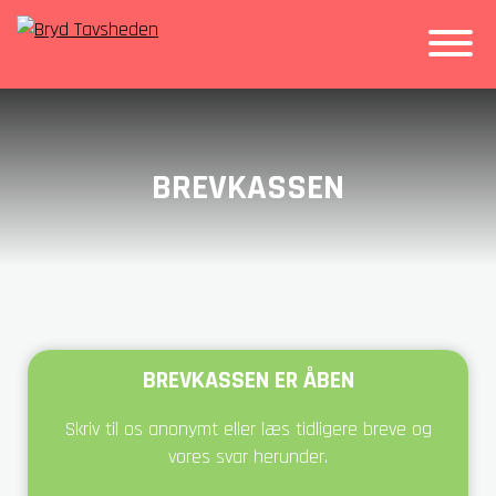
BREVKASSEN
BREVKASSEN ER ÅBEN
Skriv til os anonymt eller læs tidligere breve og
vores svar herunder.