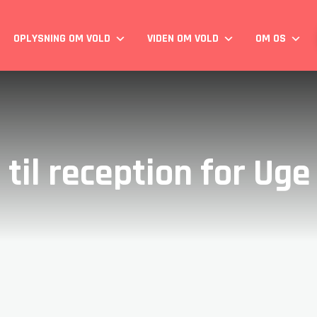
OPLYSNING OM VOLD
VIDEN OM VOLD
OM OS
 til reception for Uge