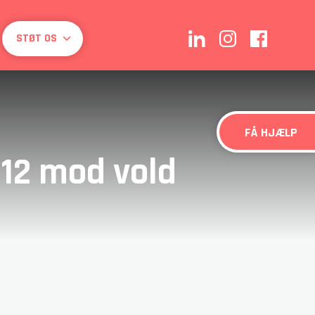
STØT OS
FÅ HJÆLP
 12 mod vold