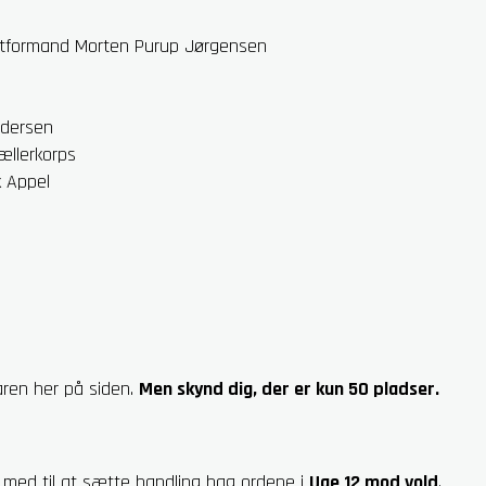
stformand Morten Purup Jørgensen
ndersen
ællerkorps
k Appel
aren her på siden.
Men skynd dig, der er kun 50 pladser.
med til at sætte handling bag ordene i
Uge 12 mod vold
.