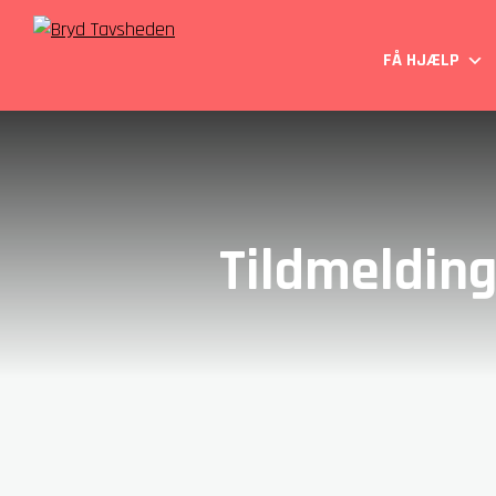
FÅ HJÆLP
Tildmelding