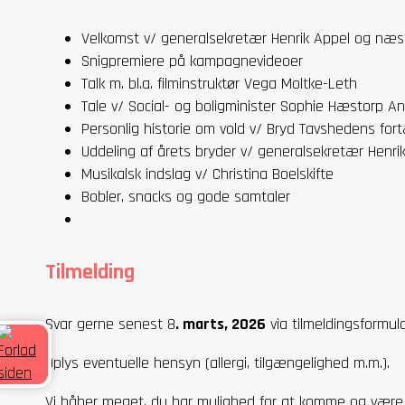
Velkomst v/ generalsekretær Henrik Appel og næ
Snigpremiere på kampagnevideoer
Talk m. bl.a. filminstruktør Vega Moltke-Leth
Tale v/ Social- og boligminister Sophie Hæstorp A
Personlig historie om vold v/ Bryd Tavshedens fort
Uddeling af årets bryder v/ generalsekretær Henri
Musikalsk indslag v/ Christina Boelskifte
Bobler, snacks og gode samtaler
Tilmelding
Svar gerne senest 8
. marts, 2026
via tilmeldingsformul
Oplys eventuelle hensyn (allergi, tilgængelighed m.m.).
Vi håber meget, du har mulighed for at komme og være 