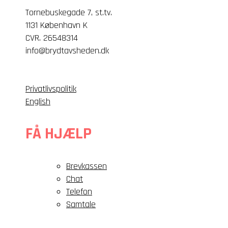
Tornebuskegade 7, st.tv.
1131 København K
CVR. 26548314
info@brydtavsheden.dk
Privatlivspolitik
English
FÅ HJÆLP
Brevkassen
Chat
Telefon
Samtale