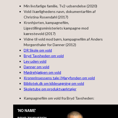
Min livsfarlige familie, Tv2-udsendelse (2020)
Vold i kærlighedens navn, dokumentarfilm af
Christina Rosendahl (2017)
Kronhjorten, kampagnefilm,
Ligestillingsministeriets kampagne mod
kærestevold (2017)
Vidne til vold mod børn, kampagnefilm af Anders
Morgenthaler for Danner (2012)
DR Skole om vold
Bryd Tavsheden om vold
Lev uden vold
Danner om vold
Mødrehjælpen om vold
K
ronprinsessens tale i Maryfonden om vold
Bibliotek.dk om kildesøgning om vold
Skoletube om produktværktøjer
Kampagnefilm om vold fra Bryd Tavsheden: