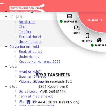
Fjerritslev Skole
Få hjælp
FÅ HJÆLP
Brevkasse
BREVKASSE
Chat
Telefon
CHAT
Samtaleforløb
drop-in møde
TELEFON
SAMTALE
Oplysning om vold
Book et oplæg
Undervisning
Kreativ Konkurrence 2023
Viden
Hvad er vold?
BRYD TAVSHEDEN
Spørgsmål & svar
Kronprinsessegade 18C
Vidensprojekter
Støt
1306 København K
Giv et bidrag
CVR. 26548314
Tegn et medlemskab
Bliv frivillig
Tlf. 44 45 20 91
(Fra kl. 9-15)