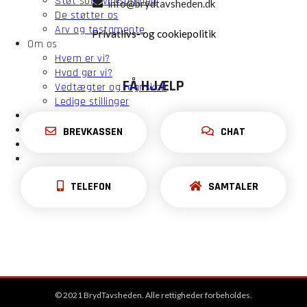
Støt som virksomhed
info@brydtavsheden.dk
De støtter os
Arv og testamente
Privatlivs- og cookiepolitik
Om os
Hvem er vi?
Hvad gør vi?
FÅ HJÆLP
Vedtægter og regnskab
Ledige stillinger
BREVKASSEN
CHAT
TELEFON
SAMTALER
© 2021 BrydTavsheden. Alle rettigheder forbeholdes.