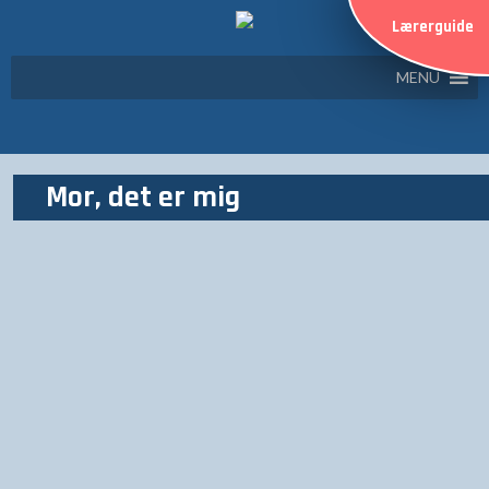
Lærerguide
MENU
Mor, det er mig