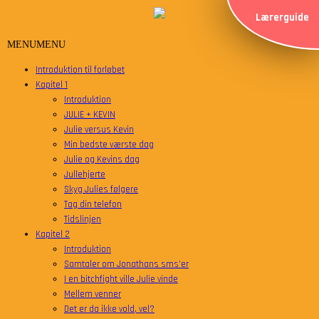
Lærerguide
MENU
MENU
Introduktion til forløbet
Kapitel 1
Introduktion
JULIE + KEVIN
Julie versus Kevin
Min bedste værste dag
Julie og Kevins dag
Jullehjerte
Skyg Julies følgere
Tag din telefon
Tidslinjen
Kapitel 2
Introduktion
Samtaler om Jonathans sms’er
I en bitchfight ville Julie vinde
Mellem venner
Det er da ikke vold, vel?