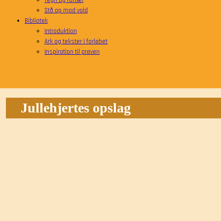
Tegn og fortæl
Stå op mod vold
Bibliotek
Introduktion
Ark og tekster i forløbet
Inspiration til prøven
Jullehjertes opslag