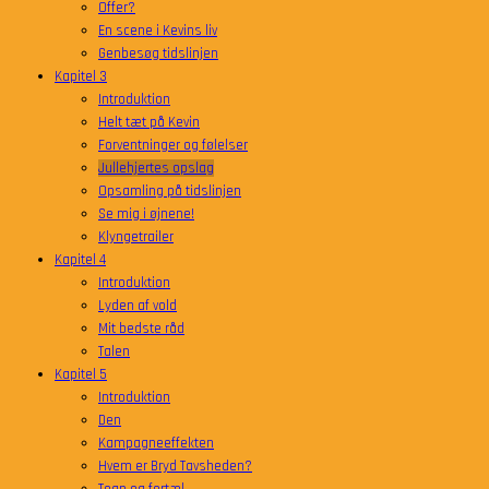
Offer?
En scene i Kevins liv
Genbesøg tidslinjen
Kapitel 3
Introduktion
Helt tæt på Kevin
Forventninger og følelser
Jullehjertes opslag
Opsamling på tidslinjen
Se mig i øjnene!
Klyngetrailer
Kapitel 4
Introduktion
Lyden af vold
Mit bedste råd
Talen
Kapitel 5
Introduktion
Den
Kampagneeffekten
Hvem er Bryd Tavsheden?